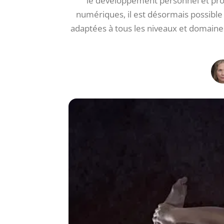
le développement personnel et pro
numériques, il est désormais possible
adaptées à tous les niveaux et domaines.