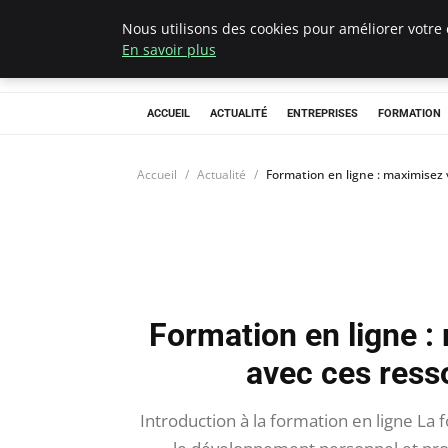
Nous utilisons des cookies pour améliorer votre 
Chasseur De Têt
En savoir plus
ACCUEIL
ACTUALITÉ
ENTREPRISES
FORMATION
Accueil
Actualité
Formation en ligne : maximisez
Formation en ligne 
avec ces ress
Introduction à la formation en ligne La 