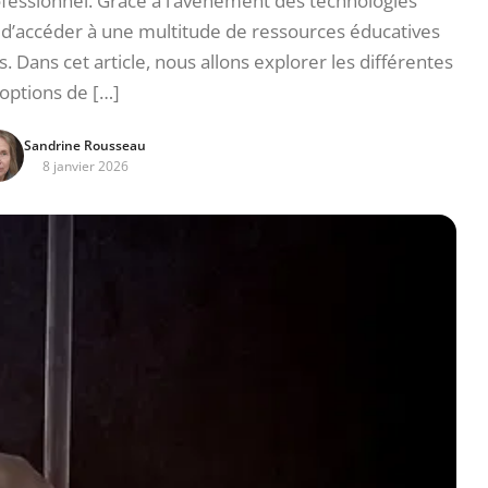
fessionnel. Grâce à l’avènement des technologies
 d’accéder à une multitude de ressources éducatives
 Dans cet article, nous allons explorer les différentes
options de […]
Sandrine Rousseau
8 janvier 2026