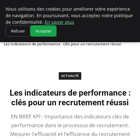
Chasseur De Tête
Nous utilisons des cookies pour améliorer votre expérience
de navigation. En poursuivant, vous acceptez notre politique
de confidentialité.
En savoir plus
Refuser
Accepter
Accueil
Actualité
Les indicateurs de performance : clés pour un recrutement réussi
ACTUALITÉ
Les indicateurs de performance :
clés pour un recrutement réussi
EN BREF KPI : Importance des indicateurs clés de
performance dans le processus de recrutement.
Mesurer l’efficacité et l’efficience du recrutement