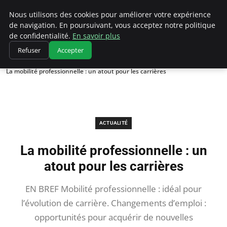
Chasseur De Tête
Nous utilisons des cookies pour améliorer votre expérience
de navigation. En poursuivant, vous acceptez notre politique
de confidentialité.
En savoir plus
Refuser
Accepter
Accueil
Actualité
La mobilité professionnelle : un atout pour les carrières
ACTUALITÉ
La mobilité professionnelle : un
atout pour les carrières
EN BREF Mobilité professionnelle : idéal pour
l’évolution de carrière. Changements d’emploi :
opportunités pour acquérir de nouvelles