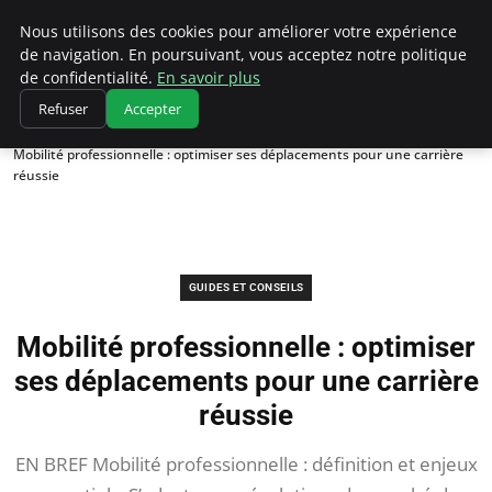
Chasseur De Tête
Nous utilisons des cookies pour améliorer votre expérience
de navigation. En poursuivant, vous acceptez notre politique
de confidentialité.
En savoir plus
Refuser
Accepter
Accueil
Guides et Conseils
Mobilité professionnelle : optimiser ses déplacements pour une carrière
réussie
GUIDES ET CONSEILS
Mobilité professionnelle : optimiser
ses déplacements pour une carrière
réussie
EN BREF Mobilité professionnelle : définition et enjeux