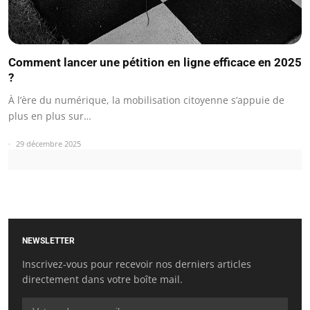
Comment lancer une pétition en ligne efficace en 2025
?
À l’ère du numérique, la mobilisation citoyenne s’appuie de
plus en plus sur…
29 décembre 2025
NEWSLETTER
Inscrivez-vous pour recevoir nos derniers articles
directement dans votre boîte mail.