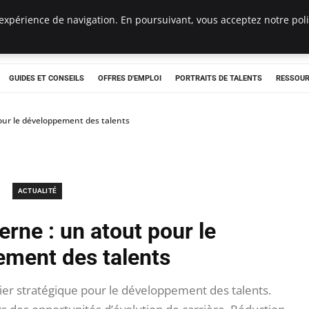
expérience de navigation. En poursuivant, vous acceptez notre polit
e
GUIDES ET CONSEILS
OFFRES D'EMPLOI
PORTRAITS DE TALENTS
RESSOUR
pour le développement des talents
ACTUALITÉ
erne : un atout pour le
ment des talents
er stratégique pour le développement des talents.