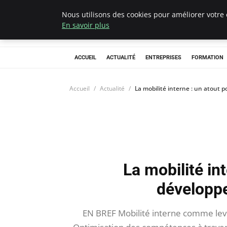
Nous utilisons des cookies pour améliorer votre 
Chasseur De Têt
En savoir plus
ACCUEIL
ACTUALITÉ
ENTREPRISES
FORMATION
Accueil
Actualité
La mobilité interne : un atout 
La mobilité int
développe
EN BREF Mobilité interne comme levi