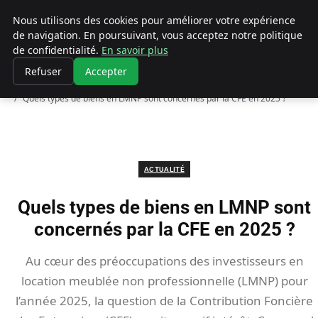
Chasseur De Tête
Nous utilisons des cookies pour améliorer votre expérience
de navigation. En poursuivant, vous acceptez notre politique
de confidentialité.
En savoir plus
Refuser
Accepter
Accueil
Actualité
Quels types de biens en LMNP sont concernés par la CFE en 2025 ?
ACTUALITÉ
Quels types de biens en LMNP sont
concernés par la CFE en 2025 ?
Au cœur des préoccupations des investisseurs en
location meublée non professionnelle (LMNP) pour
l’année 2025, la question de la Contribution Foncière