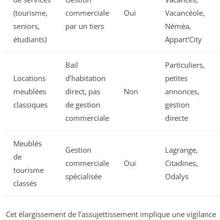
(tourisme,
commerciale
Oui
Vacancéole,
seniors,
par un tiers
Néméa,
étudiants)
Appart’City
Bail
Particuliers,
Locations
d’habitation
petites
meublées
direct, pas
Non
annonces,
classiques
de gestion
gestion
commerciale
directe
Meublés
Gestion
Lagrange,
de
commerciale
Oui
Citadines,
tourisme
spécialisée
Odalys
classés
Cet élargissement de l’assujettissement implique une vigilance