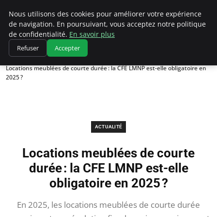
Chasseur De Tête
Nous utilisons des cookies pour améliorer votre expérience
de navigation. En poursuivant, vous acceptez notre politique
de confidentialité.
En savoir plus
Refuser
Accepter
Accueil
Actualité
Locations meublées de courte durée : la CFE LMNP est-elle obligatoire en
2025 ?
ACTUALITÉ
Locations meublées de courte
durée : la CFE LMNP est-elle
obligatoire en 2025 ?
En 2025, les locations meublées de courte durée