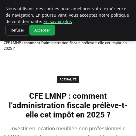
Chasseur De Tête
Nous utilisons des cookies pour améliorer votre expérience
de navigation. En poursuivant, vous acceptez notre politique
de confidentialité.
En savoir plus
Refuser
Accepter
Accueil
Actualité
CFE LMNP : comment l’administration fiscale prélève-t-elle cet impôt en
2025 ?
ACTUALITÉ
CFE LMNP : comment
l’administration fiscale prélève-t-
elle cet impôt en 2025 ?
Investir en location meublée non professionnelle