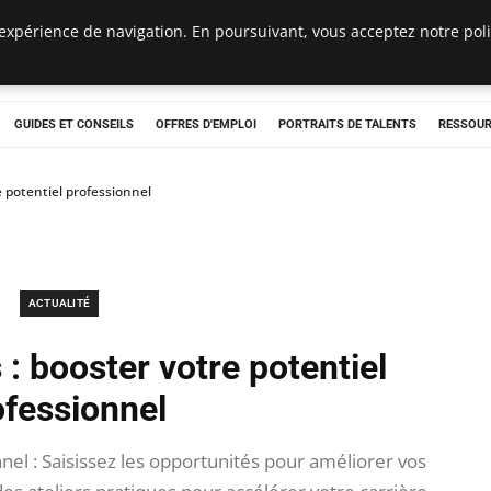
expérience de navigation. En poursuivant, vous acceptez notre polit
e
GUIDES ET CONSEILS
OFFRES D'EMPLOI
PORTRAITS DE TALENTS
RESSOUR
re potentiel professionnel
ACTUALITÉ
 : booster votre potentiel
ofessionnel
l : Saisissez les opportunités pour améliorer vos