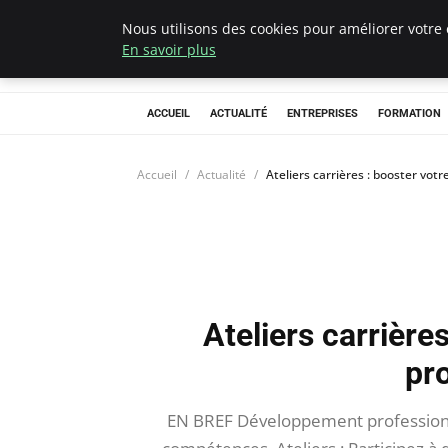
Nous utilisons des cookies pour améliorer votre 
Chasseur De Têt
En savoir plus
ACCUEIL
ACTUALITÉ
ENTREPRISES
FORMATION
Accueil
Actualité
Ateliers carrières : booster vot
Ateliers carrières
pr
EN BREF Développement professionne