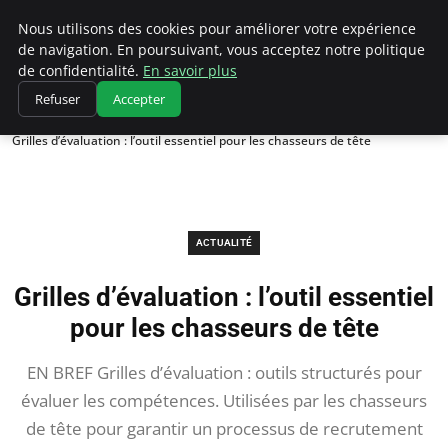
Chasseur De Tête
Nous utilisons des cookies pour améliorer votre expérience
de navigation. En poursuivant, vous acceptez notre politique
de confidentialité.
En savoir plus
Refuser
Accepter
Accueil
Actualité
Grilles d’évaluation : l’outil essentiel pour les chasseurs de tête
ACTUALITÉ
Grilles d’évaluation : l’outil essentiel
pour les chasseurs de tête
EN BREF Grilles d’évaluation : outils structurés pour
évaluer les compétences. Utilisées par les chasseurs
de tête pour garantir un processus de recrutement