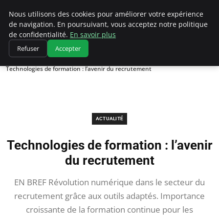
Chasseur De Tête
Nous utilisons des cookies pour améliorer votre expérience
de navigation. En poursuivant, vous acceptez notre politique
de confidentialité.
En savoir plus
Refuser
Accepter
Accueil
Actualité
Technologies de formation : l’avenir du recrutement
ACTUALITÉ
Technologies de formation : l’avenir
du recrutement
EN BREF Révolution numérique dans le secteur du
recrutement grâce aux outils adaptés. Importance
croissante de la formation continue pour les