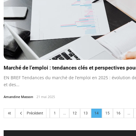
Marché de l’emploi : tendances clés et perspectives po
EN BREF Tendances du marché de l’emploi en 2025 : évolution de
et des…
Amandine Masson
21 mai 2025
Précédent
1
...
12
13
14
15
16
...