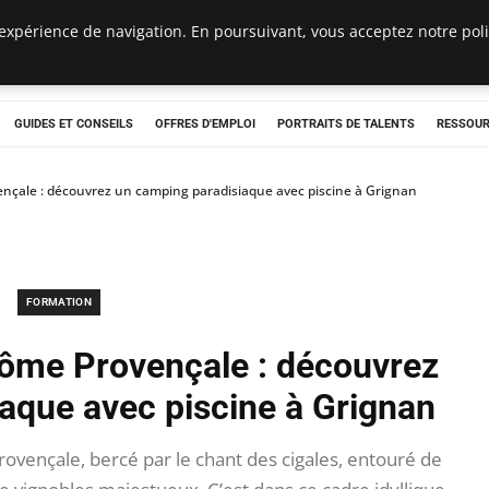
expérience de navigation. En poursuivant, vous acceptez notre polit
e
GUIDES ET CONSEILS
OFFRES D'EMPLOI
PORTRAITS DE TALENTS
RESSOUR
nçale : découvrez un camping paradisiaque avec piscine à Grignan
FORMATION
rôme Provençale : découvrez
aque avec piscine à Grignan
vençale, bercé par le chant des cigales, entouré de