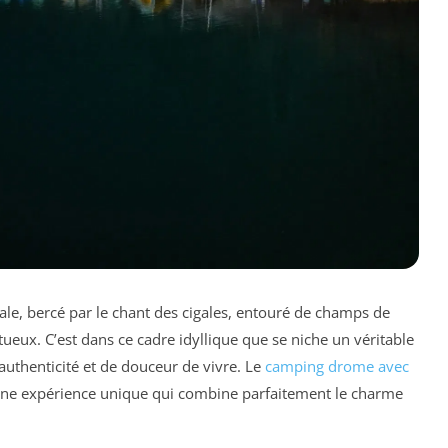
e, bercé par le chant des cigales, entouré de champs de
ueux. C’est dans ce cadre idyllique que se niche un véritable
authenticité et de douceur de vivre. Le
camping drome avec
e une expérience unique qui combine parfaitement le charme