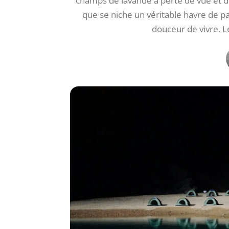
champs de lavande à perte de vue et de
que se niche un véritable havre de pa
douceur de vivre. 