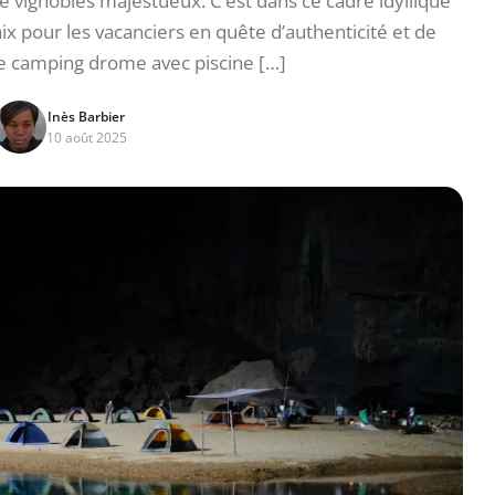
 vignobles majestueux. C’est dans ce cadre idyllique
ix pour les vacanciers en quête d’authenticité et de
Le camping drome avec piscine […]
Inès Barbier
10 août 2025