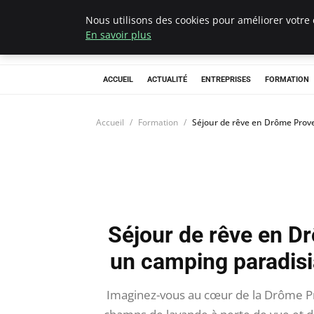
Nous utilisons des cookies pour améliorer votre 
Chasseur De Têt
En savoir plus
ACCUEIL
ACTUALITÉ
ENTREPRISES
FORMATION
Accueil
Formation
Séjour de rêve en Drôme Prove
Séjour de rêve en D
un camping paradisi
Imaginez-vous au cœur de la Drôme Pro