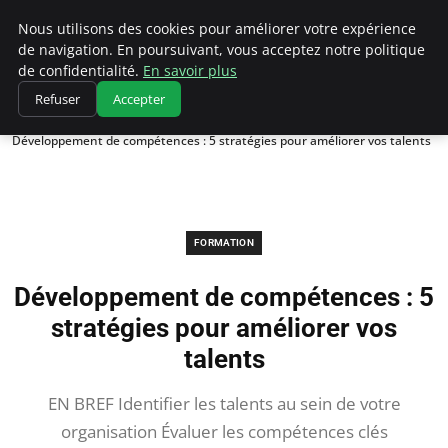
Chasseur De Tête
Nous utilisons des cookies pour améliorer votre expérience
de navigation. En poursuivant, vous acceptez notre politique
de confidentialité.
En savoir plus
Refuser
Accepter
Accueil
Formation
Développement de compétences : 5 stratégies pour améliorer vos talents
FORMATION
Développement de compétences : 5
stratégies pour améliorer vos
talents
EN BREF Identifier les talents au sein de votre
organisation Évaluer les compétences clés