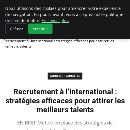
Chasseur De Tête
Nous utilisons des cookies pour améliorer votre expérience
de navigation. En poursuivant, vous acceptez notre politique
de confidentialité.
En savoir plus
Refuser
Accepter
Accueil
Guides et Conseils
Recrutement à l’international : stratégies efficaces pour attirer les
meilleurs talents
GUIDES ET CONSEILS
Recrutement à l’international :
stratégies efficaces pour attirer les
meilleurs talents
EN BREF Mettre en place des stratégies de