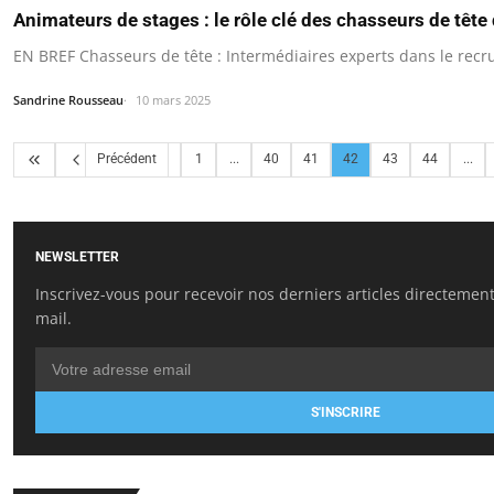
Animateurs de stages : le rôle clé des chasseurs de tête
EN BREF Chasseurs de tête : Intermédiaires experts dans le recr
Sandrine Rousseau
10 mars 2025
Précédent
1
...
40
41
42
43
44
...
NEWSLETTER
Inscrivez-vous pour recevoir nos derniers articles directement
mail.
S'INSCRIRE