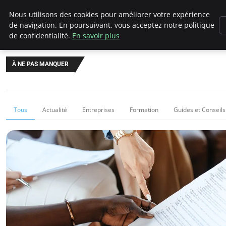
Chasseur De Tête
Nous utilisons des cookies pour améliorer votre expérience
de navigation. En poursuivant, vous acceptez notre politique
de confidentialité.
En savoir plus
À NE PAS MANQUER
Tous
Actualité
Entreprises
Formation
Guides et Conseils