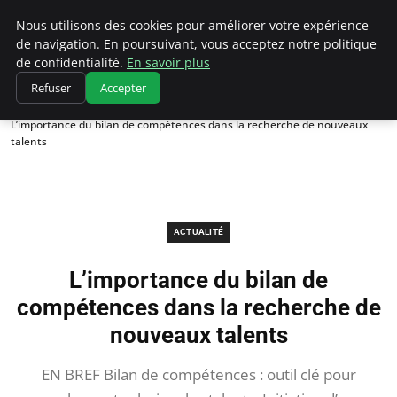
Chasseur De Tête
Nous utilisons des cookies pour améliorer votre expérience
de navigation. En poursuivant, vous acceptez notre politique
de confidentialité.
En savoir plus
Refuser
Accepter
Accueil
Actualité
L’importance du bilan de compétences dans la recherche de nouveaux
talents
ACTUALITÉ
L’importance du bilan de
compétences dans la recherche de
nouveaux talents
EN BREF Bilan de compétences : outil clé pour