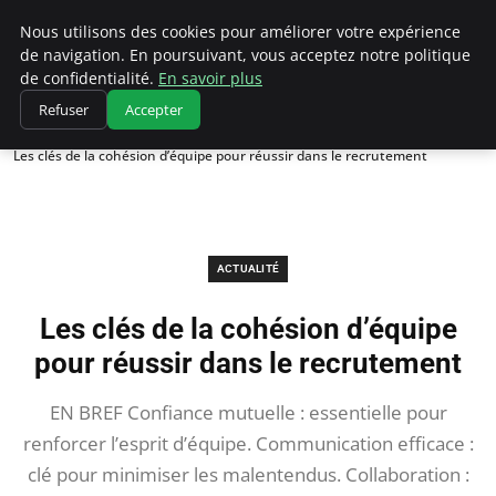
Chasseur De Tête
Nous utilisons des cookies pour améliorer votre expérience
de navigation. En poursuivant, vous acceptez notre politique
de confidentialité.
En savoir plus
Refuser
Accepter
Accueil
Actualité
Les clés de la cohésion d’équipe pour réussir dans le recrutement
ACTUALITÉ
Les clés de la cohésion d’équipe
pour réussir dans le recrutement
EN BREF Confiance mutuelle : essentielle pour
renforcer l’esprit d’équipe. Communication efficace :
clé pour minimiser les malentendus. Collaboration :