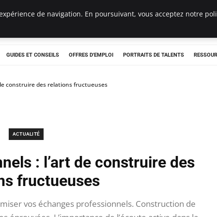
expérience de navigation. En poursuivant, vous acceptez notre polit
e
GUIDES ET CONSEILS
OFFRES D'EMPLOI
PORTRAITS DE TALENTS
RESSOUR
 de construire des relations fructueuses
ACTUALITÉ
els : l’art de construire des
ons fructueuses
imiser vos échanges professionnels. Construction de