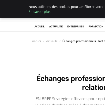
Nous utilisons des cookies pour améliorer votre 
Chasseur De Têt
En savoir plus
ACCUEIL
ACTUALITÉ
ENTREPRISES
FORMATION
Accueil
Actualité
Échanges professionnels : l’art
Échanges professionn
relati
EN BREF Stratégies efficaces pour opt