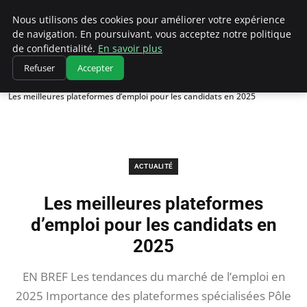
Chasseur De Tête
Nous utilisons des cookies pour améliorer votre expérience
de navigation. En poursuivant, vous acceptez notre politique
de confidentialité.
En savoir plus
Refuser
Accepter
Accueil
Actualité
Les meilleures plateformes d’emploi pour les candidats en 2025
ACTUALITÉ
Les meilleures plateformes
d’emploi pour les candidats en
2025
EN BREF Les tendances du marché de l’emploi en
2025 Importance des plateformes spécialisées Pôle