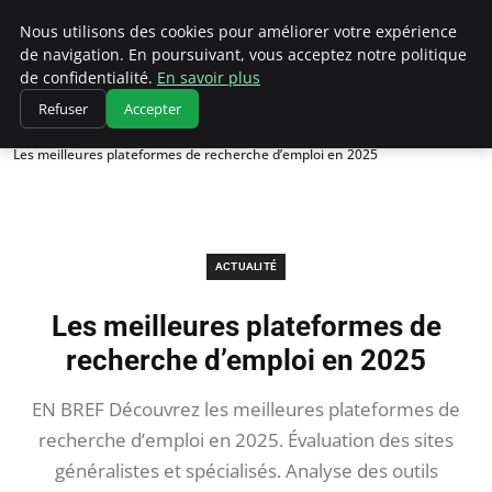
Chasseur De Tête
Nous utilisons des cookies pour améliorer votre expérience
de navigation. En poursuivant, vous acceptez notre politique
de confidentialité.
En savoir plus
Refuser
Accepter
Accueil
Actualité
Les meilleures plateformes de recherche d’emploi en 2025
ACTUALITÉ
Les meilleures plateformes de
recherche d’emploi en 2025
EN BREF Découvrez les meilleures plateformes de
recherche d’emploi en 2025. Évaluation des sites
généralistes et spécialisés. Analyse des outils