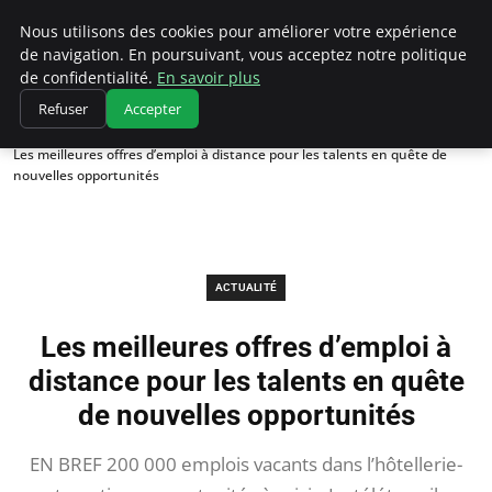
Chasseur De Tête
Nous utilisons des cookies pour améliorer votre expérience
de navigation. En poursuivant, vous acceptez notre politique
de confidentialité.
En savoir plus
Refuser
Accepter
Accueil
Actualité
Les meilleures offres d’emploi à distance pour les talents en quête de
nouvelles opportunités
ACTUALITÉ
Les meilleures offres d’emploi à
distance pour les talents en quête
de nouvelles opportunités
EN BREF 200 000 emplois vacants dans l’hôtellerie-