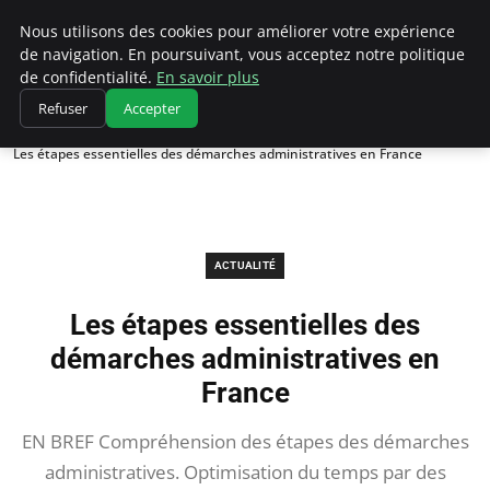
Chasseur De Tête
Nous utilisons des cookies pour améliorer votre expérience
de navigation. En poursuivant, vous acceptez notre politique
de confidentialité.
En savoir plus
Refuser
Accepter
Accueil
Actualité
Les étapes essentielles des démarches administratives en France
ACTUALITÉ
Les étapes essentielles des
démarches administratives en
France
EN BREF Compréhension des étapes des démarches
administratives. Optimisation du temps par des