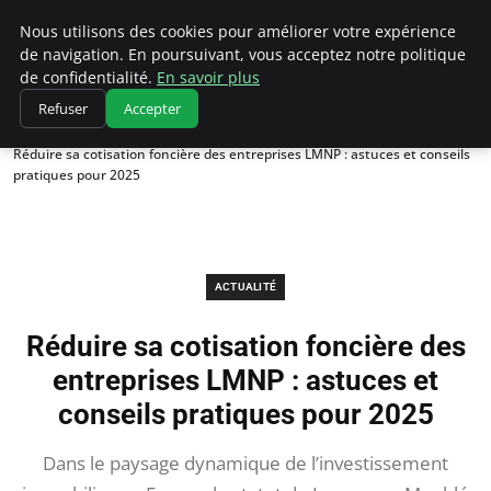
Chasseur De Tête
Nous utilisons des cookies pour améliorer votre expérience
de navigation. En poursuivant, vous acceptez notre politique
de confidentialité.
En savoir plus
Refuser
Accepter
Accueil
Actualité
Réduire sa cotisation foncière des entreprises LMNP : astuces et conseils
pratiques pour 2025
ACTUALITÉ
Réduire sa cotisation foncière des
entreprises LMNP : astuces et
conseils pratiques pour 2025
Dans le paysage dynamique de l’investissement