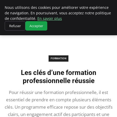
Chasseur De Tête
Nous utilisons des cookies pour améliorer votre expérience
de navigation. En poursuivant, vous acceptez notre politique
de confidentialité.
En savoir plus
Refuser
Accepter
Accueil
Formation
Les clés d’une formation professionnelle réussie
FORMATION
Les clés d’une formation
professionnelle réussie
Pour réussir une formation professionnelle, il est
essentiel de prendre en compte plusieurs éléments
clés. Un programme efficace repose sur des objectifs
clairs, un engagement actif des participants et une