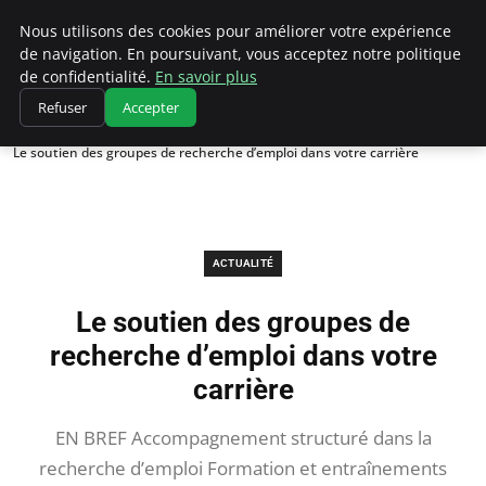
Chasseur De Tête
Nous utilisons des cookies pour améliorer votre expérience
de navigation. En poursuivant, vous acceptez notre politique
de confidentialité.
En savoir plus
Refuser
Accepter
Accueil
Actualité
Le soutien des groupes de recherche d’emploi dans votre carrière
ACTUALITÉ
Le soutien des groupes de
recherche d’emploi dans votre
carrière
EN BREF Accompagnement structuré dans la
recherche d’emploi Formation et entraînements