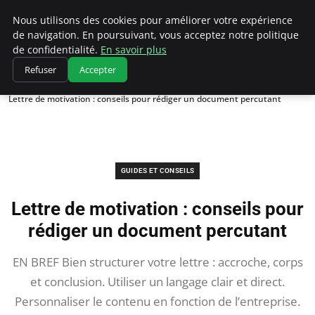
Chasseur De Tête
Nous utilisons des cookies pour améliorer votre expérience
de navigation. En poursuivant, vous acceptez notre politique
de confidentialité.
En savoir plus
Refuser
Accepter
Accueil
Guides et Conseils
Lettre de motivation : conseils pour rédiger un document percutant
GUIDES ET CONSEILS
Lettre de motivation : conseils pour
rédiger un document percutant
EN BREF Bien structurer votre lettre : accroche, corps
et conclusion. Utiliser un langage clair et direct.
Personnaliser le contenu en fonction de l’entreprise.