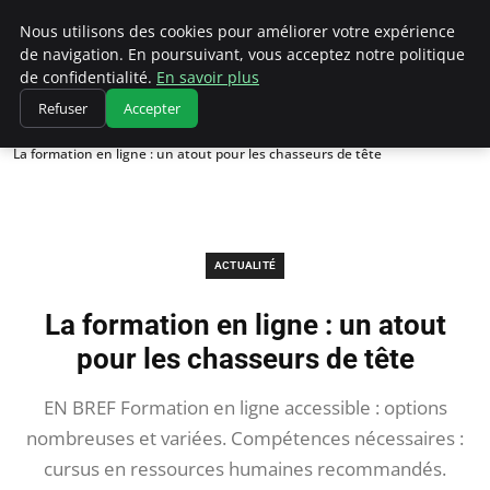
Chasseur De Tête
Nous utilisons des cookies pour améliorer votre expérience
de navigation. En poursuivant, vous acceptez notre politique
de confidentialité.
En savoir plus
Refuser
Accepter
Accueil
Actualité
La formation en ligne : un atout pour les chasseurs de tête
ACTUALITÉ
La formation en ligne : un atout
pour les chasseurs de tête
EN BREF Formation en ligne accessible : options
nombreuses et variées. Compétences nécessaires :
cursus en ressources humaines recommandés.