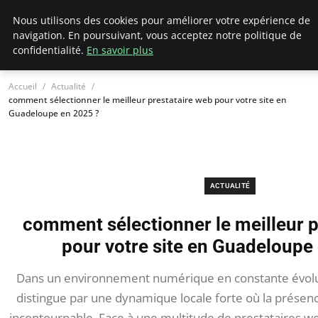
Chasseur De Tête
Nous utilisons des cookies pour améliorer votre expérience de
navigation. En poursuivant, vous acceptez notre politique de
confidentialité.
En savoir plus
Accueil
Actualité
comment sélectionner le meilleur prestataire web pour votre site en
Guadeloupe en 2025 ?
ACTUALITÉ
comment sélectionner le meilleur p
pour votre site en Guadeloupe
Dans un environnement numérique en constante évolu
distingue par une dynamique locale forte où la présen
incontournable. Face à une multitude de prestataires web