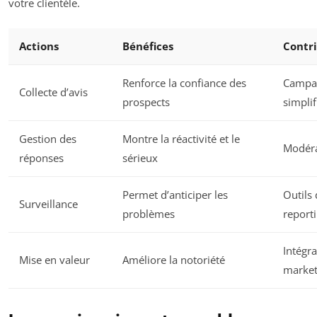
votre clientèle.
Actions
Bénéfices
Contri
Renforce la confiance des
Campag
Collecte d’avis
prospects
simplif
Gestion des
Montre la réactivité et le
Modéra
réponses
sérieux
Permet d’anticiper les
Outils
Surveillance
problèmes
report
Intégr
Mise en valeur
Améliore la notoriété
market