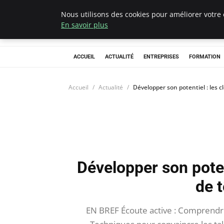
Nous utilisons des cookies pour améliorer votre 
Chasseur De Têt
En savoir plus
ACCUEIL
ACTUALITÉ
ENTREPRISES
FORMATION
Accueil
Actualité
Développer son potentiel : les c
Développer son poten
de t
EN BREF Écoute active : Comprendre 