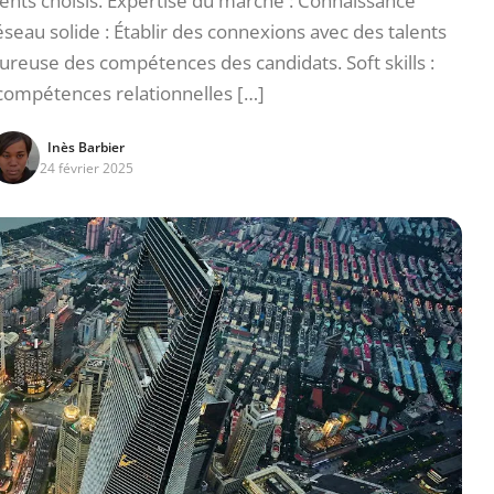
ents choisis. Expertise du marché : Connaissance
éseau solide : Établir des connexions avec des talents
goureuse des compétences des candidats. Soft skills :
compétences relationnelles […]
Inès Barbier
24 février 2025