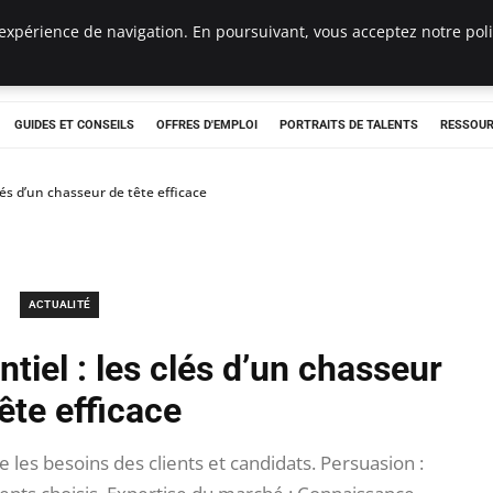
expérience de navigation. En poursuivant, vous acceptez notre polit
e
GUIDES ET CONSEILS
OFFRES D'EMPLOI
PORTRAITS DE TALENTS
RESSOUR
lés d’un chasseur de tête efficace
ACTUALITÉ
tiel : les clés d’un chasseur
ête efficace
les besoins des clients et candidats. Persuasion :