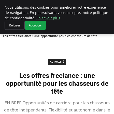
Chasseur De Tête
Nous utilisons des cookies pour améliorer votre expérience
de navigation. En poursuivant, vous acceptez notre politique
de confidentialité.
En savoir plus
Refuser
Accepter
Accueil
Actualité
Les offres freelance : une opportunité pour les chasseurs de tête
ACTUALITÉ
Les offres freelance : une
opportunité pour les chasseurs de
tête
EN BREF Opportunités de carrière pour les chasseurs
de tête indépendants. Flexibilité et autonomie dans le