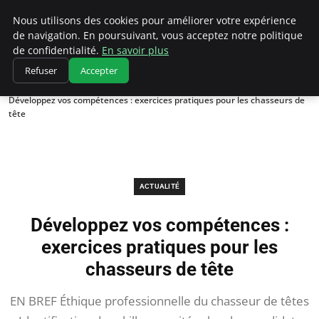
Chasseur De Tête
Nous utilisons des cookies pour améliorer votre expérience
de navigation. En poursuivant, vous acceptez notre politique
de confidentialité.
En savoir plus
Refuser
Accepter
Accueil
Actualité
Développez vos compétences : exercices pratiques pour les chasseurs de
tête
ACTUALITÉ
Développez vos compétences :
exercices pratiques pour les
chasseurs de tête
EN BREF Éthique professionnelle du chasseur de têtes