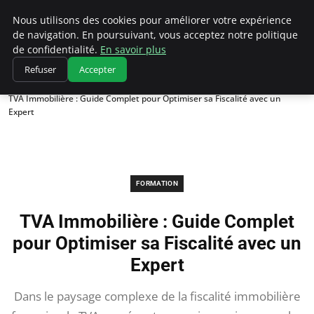
Chasseur De Tête
Nous utilisons des cookies pour améliorer votre expérience
de navigation. En poursuivant, vous acceptez notre politique
de confidentialité.
En savoir plus
Refuser
Accepter
Accueil
Formation
TVA Immobilière : Guide Complet pour Optimiser sa Fiscalité avec un
Expert
FORMATION
TVA Immobilière : Guide Complet
pour Optimiser sa Fiscalité avec un
Expert
Dans le paysage complexe de la fiscalité immobilière