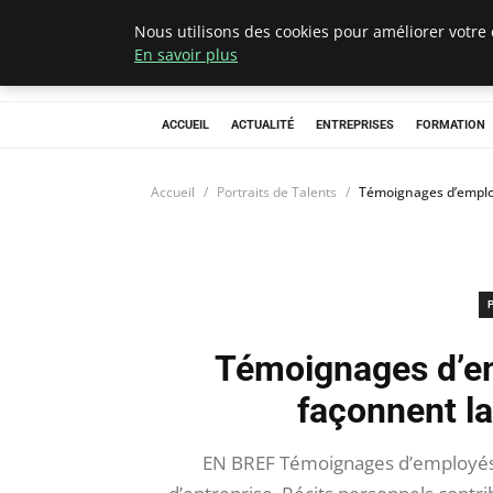
Nous utilisons des cookies pour améliorer votre 
Chasseur De Têt
En savoir plus
ACCUEIL
ACTUALITÉ
ENTREPRISES
FORMATION
Accueil
Portraits de Talents
Témoignages d’employé
Témoignages d’emp
façonnent la
EN BREF Témoignages d’employés :