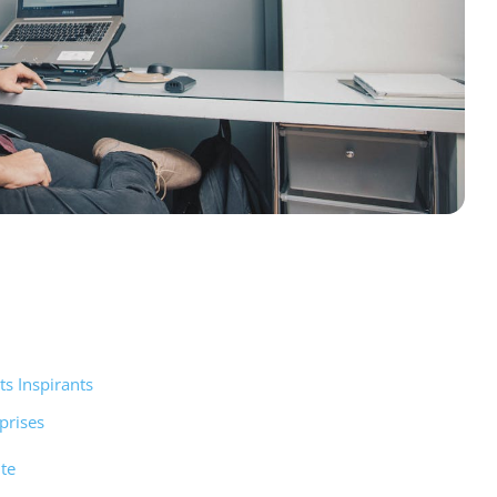
its Inspirants
eprises
nte