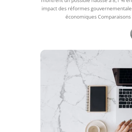
montrent un possible hausse à 8,1 % en
impact des réformes gouvernementales A
économiques Comparaisons a