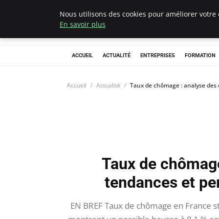
Nous utilisons des cookies pour améliorer votre 
Chasseur De Têt
En savoir plus
ACCUEIL
ACTUALITÉ
ENTREPRISES
FORMATION
Accueil
Actualité
Taux de chômage : analyse des
Taux de chômage
tendances et pe
EN BREF Taux de chômage en France st