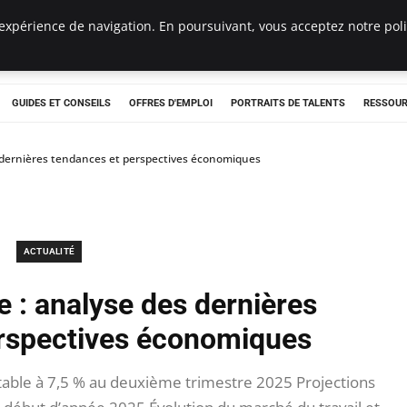
expérience de navigation. En poursuivant, vous acceptez notre polit
e
GUIDES ET CONSEILS
OFFRES D'EMPLOI
PORTRAITS DE TALENTS
RESSOUR
 dernières tendances et perspectives économiques
ACTUALITÉ
 : analyse des dernières
rspectives économiques
able à 7,5 % au deuxième trimestre 2025 Projections