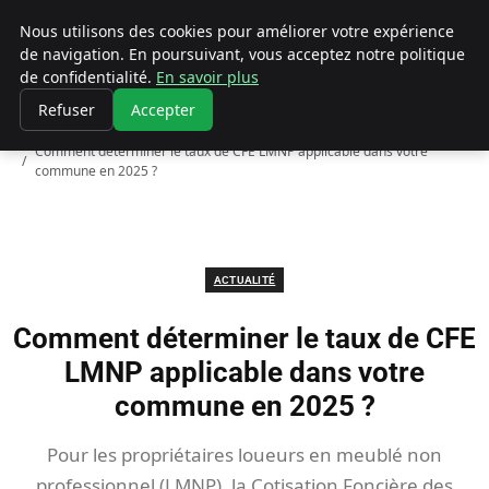
Chasseur De Tête
Nous utilisons des cookies pour améliorer votre expérience
de navigation. En poursuivant, vous acceptez notre politique
de confidentialité.
En savoir plus
Refuser
Accepter
Accueil
Actualité
Comment déterminer le taux de CFE LMNP applicable dans votre
commune en 2025 ?
ACTUALITÉ
Comment déterminer le taux de CFE
LMNP applicable dans votre
commune en 2025 ?
Pour les propriétaires loueurs en meublé non
professionnel (LMNP), la Cotisation Foncière des