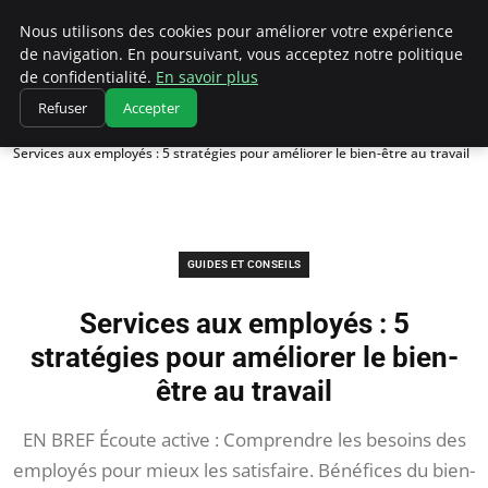
Chasseur De Tête
Nous utilisons des cookies pour améliorer votre expérience
de navigation. En poursuivant, vous acceptez notre politique
de confidentialité.
En savoir plus
Refuser
Accepter
Accueil
Guides et Conseils
Services aux employés : 5 stratégies pour améliorer le bien-être au travail
GUIDES ET CONSEILS
Services aux employés : 5
stratégies pour améliorer le bien-
être au travail
EN BREF Écoute active : Comprendre les besoins des
employés pour mieux les satisfaire. Bénéfices du bien-