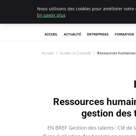
Nous utilisons des cookies pour améliorer votre 
Chasseur De Têt
En savoir plus
ACCUEIL
ACTUALITÉ
ENTREPRISES
FORMATION
Accueil
Guides et Conseils
Ressources humaines :
Ressources humain
gestion des 
EN BREF Gestion des talents : Clé de 