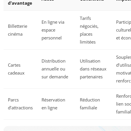
d’avantage
Tarifs
En ligne via
Partici
Billetterie
négociés,
espace
culture
cinéma
places
personnel
et éco
limitées
Souple
Distribution
Utilisation
Cartes
d’utilis
annuelle ou
dans réseaux
cadeaux
motiva
sur demande
partenaires
renfor
Renfor
Parcs
Réservation
Réduction
lien soc
d’attractions
en ligne
familiale
familial