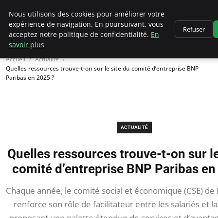
Chasseur De Tête
Nous utilisons des cookies pour améliorer votre
expérience de navigation. En poursuivant, vous
Refuser
acceptez notre politique de confidentialité.
En
savoir plus
Accueil
Actualité
Quelles ressources trouve-t-on sur le site du comité d’entreprise BNP
Paribas en 2025 ?
ACTUALITÉ
Quelles ressources trouve-t-on sur le
comité d’entreprise BNP Paribas en
Chaque année, le comité social et économique (CSE) de
renforce son rôle de facilitateur entre les salariés et la
proposant une palette étendue de services et d’avanta