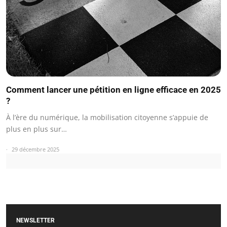
Comment lancer une pétition en ligne efficace en 2025
?
À l’ère du numérique, la mobilisation citoyenne s’appuie de
plus en plus sur…
29 décembre 2025
NEWSLETTER