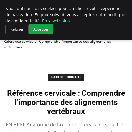
Chasseur De Tête
Nous utilisons des cookies pour améliorer votre expérience
de navigation. En poursuivant, vous acceptez notre politique
de confidentialité.
En savoir plus
Refuser
Accepter
Accueil
Guides et Conseils
Référence cervicale : Comprendre l’importance des alignements
vertébraux
GUIDES ET CONSEILS
Référence cervicale : Comprendre
l’importance des alignements
vertébraux
EN BREF Anatomie de la colonne cervicale : structure