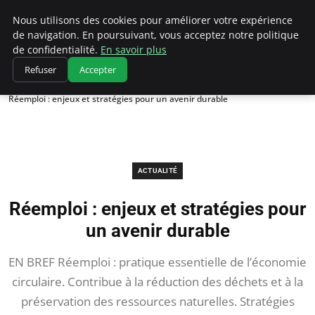
Chasseur De Tête
Nous utilisons des cookies pour améliorer votre expérience
de navigation. En poursuivant, vous acceptez notre politique
de confidentialité.
En savoir plus
Refuser
Accepter
Accueil
Actualité
Réemploi : enjeux et stratégies pour un avenir durable
ACTUALITÉ
Réemploi : enjeux et stratégies pour
un avenir durable
EN BREF Réemploi : pratique essentielle de l’économie
circulaire. Contribue à la réduction des déchets et à la
préservation des ressources naturelles. Stratégies