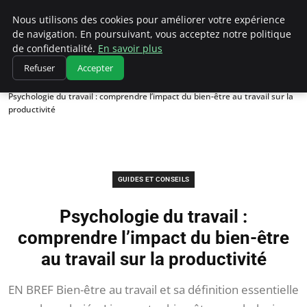
Chasseur De Tête
Nous utilisons des cookies pour améliorer votre expérience
de navigation. En poursuivant, vous acceptez notre politique
de confidentialité.
En savoir plus
Refuser
Accepter
Accueil
Guides et Conseils
Psychologie du travail : comprendre l’impact du bien-être au travail sur la
productivité
GUIDES ET CONSEILS
Psychologie du travail :
comprendre l’impact du bien-être
au travail sur la productivité
EN BREF Bien-être au travail et sa définition essentielle