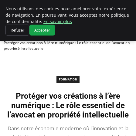
Chasseur De Tête
Nous utilisons des cookies pour améliorer votre expérience
de navigation. En poursuivant, vous acceptez notre politique
de confidentialité.
En savoir plus
Refuser
Accepter
Accueil
Formation
Protéger vos créations à l’ère numérique : Le rôle essentiel de l’avocat en
propriété intellectuelle
FORMATION
Protéger vos créations à l’ère
numérique : Le rôle essentiel de
l’avocat en propriété intellectuelle
Dans notre économie moderne où l’innovation et la