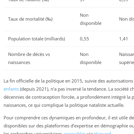
Non
Taux de mortalité (‰)
Non di
disponible
Population totale (milliards)
0,55
1,41
Nombre de décès vs
Non
Naissa
naissances
disponible
supéri
La fin officielle de la politique en 2015, suivie des autorisation
enfants
(depuis 2021), n’a pas inversé la tendance. La société c
décennies de contraception forcée, a profondément intégré la p
naissances, ce qui complique la politique nataliste actuelle.
Pour comprendre ces dynamiques en profondeur, il est utile de 
disponibles sur des plateformes d’expertise en démographie 
les recherches universitaires
accessibles
via
Harvard
.