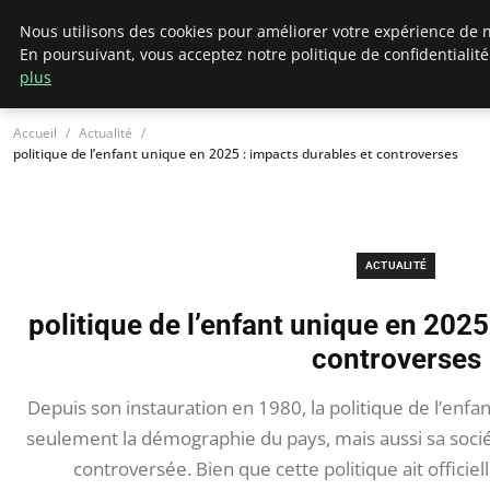
Chasseur De Tête
Nous utilisons des cookies pour améliorer votre expérience de n
En poursuivant, vous acceptez notre politique de confidentialit
plus
Accueil
Actualité
politique de l’enfant unique en 2025 : impacts durables et controverses
ACTUALITÉ
politique de l’enfant unique en 2025
controverses
Depuis son instauration en 1980, la politique de l’enf
seulement la démographie du pays, mais aussi sa soci
controversée. Bien que cette politique ait officie