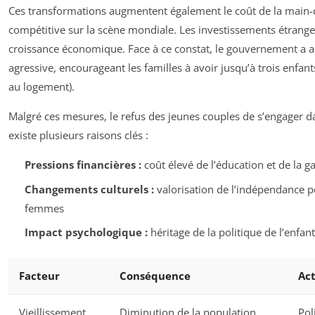
Ces transformations augmentent également le coût de la main-
compétitive sur la scène mondiale. Les investissements étranger
croissance économique. Face à ce constat, le gouvernement a ad
agressive, encourageant les familles à avoir jusqu’à trois enfan
au logement).
Malgré ces mesures, le refus des jeunes couples de s’engager da
existe plusieurs raisons clés :
Pressions financières :
coût élevé de l’éducation et de la g
Changements culturels :
valorisation de l’indépendance pe
femmes
Impact psychologique :
héritage de la politique de l’enfan
Facteur
Conséquence
Ac
Vieillissement
Diminution de la population
Pol