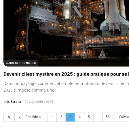
GUIDES ET CONSEILS
Devenir client mystère en 2025 : guide pratique pour se 
Dans un paysage commercial en pleine mutation, devenir client
2025 s’impose comme une…
Inès Barbier
29 septembre 2025
Précédent
1
2
3
4
5
...
58
Suiva