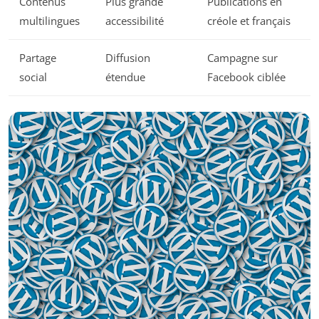
Contenus
Plus grande
Publications en
multilingues
accessibilité
créole et français
Partage
Diffusion
Campagne sur
social
étendue
Facebook ciblée