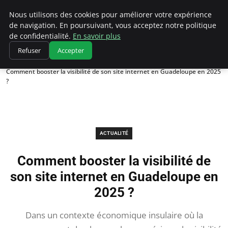
Chasseur De Tête
Nous utilisons des cookies pour améliorer votre expérience
de navigation. En poursuivant, vous acceptez notre politique
de confidentialité.
En savoir plus
Refuser
Accepter
Accueil
Actualité
Comment booster la visibilité de son site internet en Guadeloupe en 2025
?
ACTUALITÉ
Comment booster la visibilité de
son site internet en Guadeloupe en
2025 ?
Dans un contexte économique insulaire où la