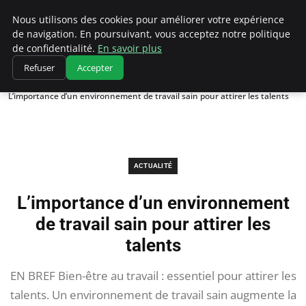
Chasseur De Tête
Nous utilisons des cookies pour améliorer votre expérience
de navigation. En poursuivant, vous acceptez notre politique
de confidentialité.
En savoir plus
Refuser
Accepter
Accueil
Actualité
L’importance d’un environnement de travail sain pour attirer les talents
ACTUALITÉ
L’importance d’un environnement
de travail sain pour attirer les
talents
EN BREF Bien-être au travail : essentiel pour attirer les
talents. Un environnement de travail sain augmente la