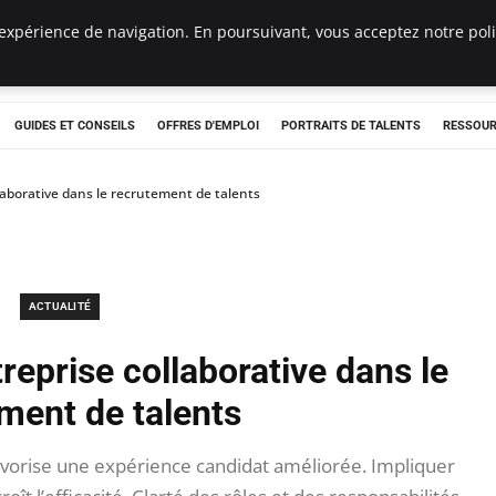
expérience de navigation. En poursuivant, vous acceptez notre polit
e
GUIDES ET CONSEILS
OFFRES D'EMPLOI
PORTRAITS DE TALENTS
RESSOUR
llaborative dans le recrutement de talents
ACTUALITÉ
reprise collaborative dans le
ment de talents
avorise une expérience candidat améliorée. Impliquer