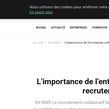
Nous utilisons des cookies pour améliorer votre 
Chasseur De Têt
En savoir plus
ACCUEIL
ACTUALITÉ
ENTREPRISES
FORMATION
Accueil
Actualité
L’importance de l’entreprise co
L’importance de l’ent
recrute
EN BREF Le recrutement collaboratif f