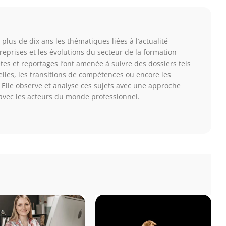
plus de dix ans les thématiques liées à l’actualité
reprises et les évolutions du secteur de la formation
tes et reportages l’ont amenée à suivre des dossiers tels
elles, les transitions de compétences ou encore les
 Elle observe et analyse ces sujets avec une approche
t avec les acteurs du monde professionnel.