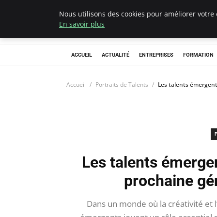
Nous utilisons des cookies pour améliorer votre 
Chasseur De Têt
En savoir plus
ACCUEIL
ACTUALITÉ
ENTREPRISES
FORMATION
Accueil
Portraits de Talents
Les talents émergents
Les talents émergent
prochaine gé
Dans un monde où la créativité et l