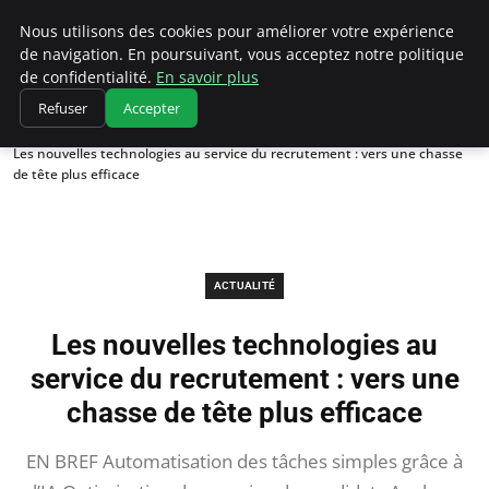
Chasseur De Tête
Nous utilisons des cookies pour améliorer votre expérience
de navigation. En poursuivant, vous acceptez notre politique
de confidentialité.
En savoir plus
Refuser
Accepter
Accueil
Actualité
Les nouvelles technologies au service du recrutement : vers une chasse
de tête plus efficace
ACTUALITÉ
Les nouvelles technologies au
service du recrutement : vers une
chasse de tête plus efficace
EN BREF Automatisation des tâches simples grâce à